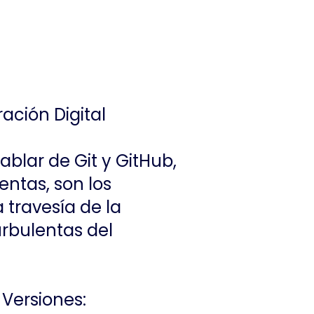
ación Digital
blar de Git y GitHub,
ntas, son los
 travesía de la
urbulentas del
e Versiones: