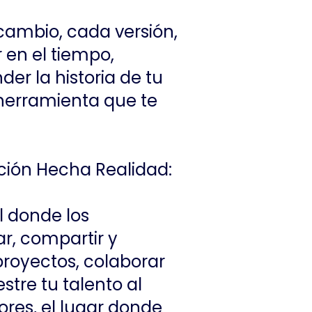
 cambio, cada versión,
 en el tiempo,
er la historia de tu
a herramienta que te
ación Hecha Realidad:
l donde los
r, compartir y
proyectos, colaborar
stre tu talento al
res, el lugar donde