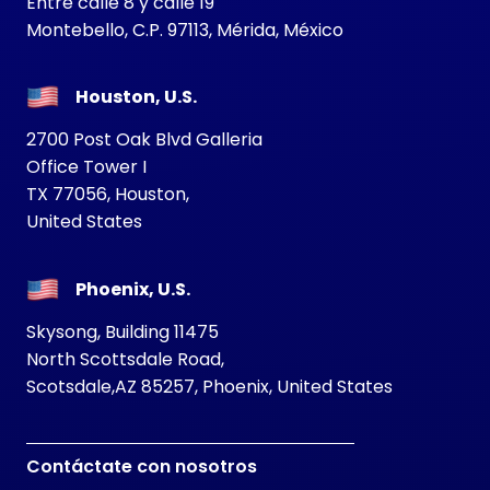
Entre calle 8 y calle 19
Montebello, C.P. 97113, Mérida, México
Houston, U.S.
2700 Post Oak Blvd Galleria
Office Tower I
TX 77056, Houston,
United States
Phoenix, U.S.
Skysong, Building 11475
North Scottsdale Road,
Scotsdale,AZ 85257, Phoenix, United States
Contáctate con nosotros