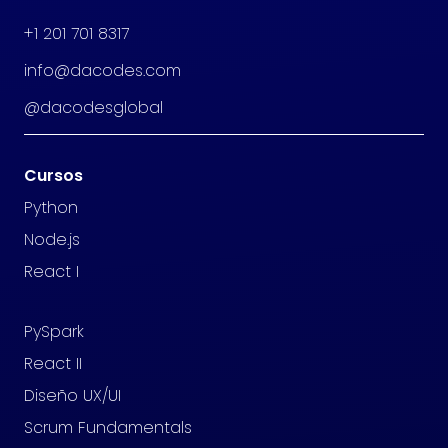
+1 201 701 8317
info@dacodes.com
@dacodesglobal
Cursos
Python
Node.js
React I
PySpark
React II
Diseño UX/UI
Scrum Fundamentals