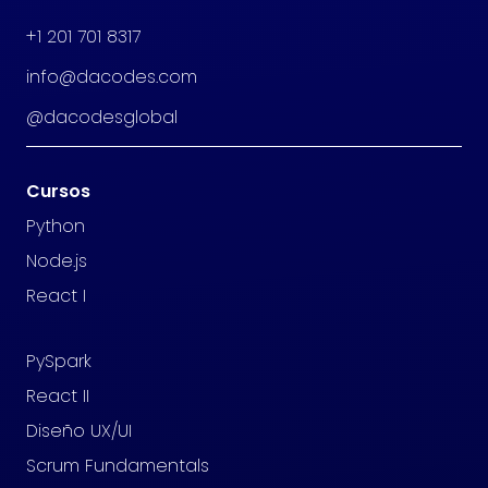
+1 201 701 8317
info@dacodes.com
@dacodesglobal
Cursos
Python
Node.js
React I
PySpark
React II
Diseño UX/UI
Scrum Fundamentals