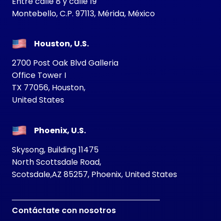
Entre calle 8 y calle 19
Montebello, C.P. 97113, Mérida, México
Houston, U.S.
2700 Post Oak Blvd Galleria
Office Tower I
TX 77056, Houston,
United States
Phoenix, U.S.
Skysong, Building 11475
North Scottsdale Road,
Scotsdale,AZ 85257, Phoenix, United States
Contáctate con nosotros